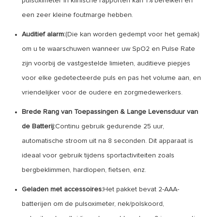
pulsoximeter in klinische rapporten kan 1% bereiken en
een zeer kleine foutmarge hebben.
Auditief alarm:
(Die kan worden gedempt voor het gemak)
om u te waarschuwen wanneer uw SpO2 en Pulse Rate
zijn voorbij de vastgestelde limieten, auditieve piepjes
voor elke gedetecteerde puls en pas het volume aan, en
vriendelijker voor de oudere en zorgmedewerkers.
Brede Rang van Toepassingen & Lange Levensduur van
de Batterij:
Continu gebruik gedurende 25 uur,
automatische stroom uit na 8 seconden. Dit apparaat is
ideaal voor gebruik tijdens sportactiviteiten zoals
bergbeklimmen, hardlopen, fietsen, enz.
Geladen met accessoires:
Het pakket bevat 2-AAA-
batterijen om de pulsoximeter, nek/polskoord,