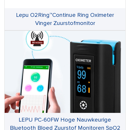
Lepu O2Ring™Continue Ring Oximeter
Vinger Zuurstofmonitor
LEPU PC-60FW Hoge Nauwkeurige
Bluetooth Bloed Zuurstof Monitoren SpO2