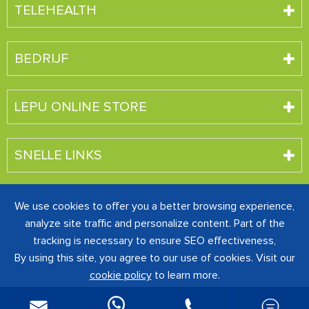
TELEHEALTH
BEDRIJF
LEPU ONLINE STORE
SNELLE LINKS
We use cookies to offer you a better browsing experience,
Auteursrecht ©
SHENZHEN CREATIVE INDUSTRY CO.,
analyze site traffic and personalize content. Part of the
LTD.
Alle rechten voorbehouden.
tracking is necessary to ensure SEO effectiveness,
粤ICP备16060242号-1
Sitemap
|
Privacybeleid
By using this site, you agree to our use of cookies. Visit our
cookie policy
to learn more.

Reject
Accept

