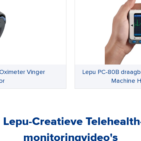
Oximeter Vinger
Lepu PC-80B draagb
or
Machine H
 Lepu-Creatieve Telehealt
monitoringvideo's