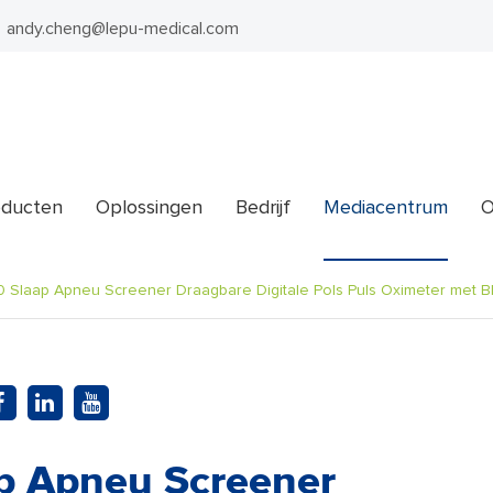
andy.cheng@lepu-medical.com
oducten
Oplossingen
Bedrijf
Mediacentrum
O
 Slaap Apneu Screener Draagbare Digitale Pols Puls Oximeter met B
p Apneu Screener