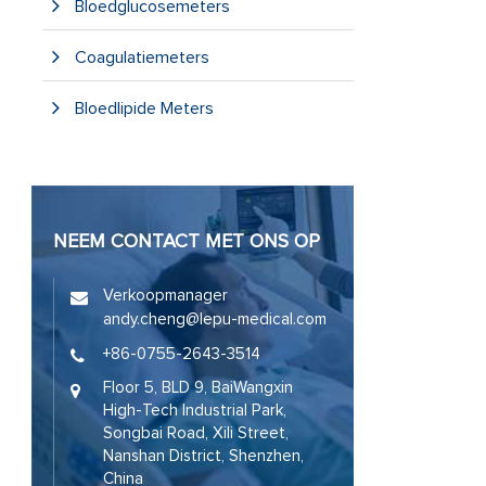
Bloedglucosemeters
Coagulatiemeters
Bloedlipide Meters
NEEM CONTACT MET ONS OP
Verkoopmanager
andy.cheng@lepu-medical.com
+86-0755-2643-3514
Floor 5, BLD 9, BaiWangxin
High-Tech Industrial Park,
Songbai Road, Xili Street,
Nanshan District, Shenzhen,
China