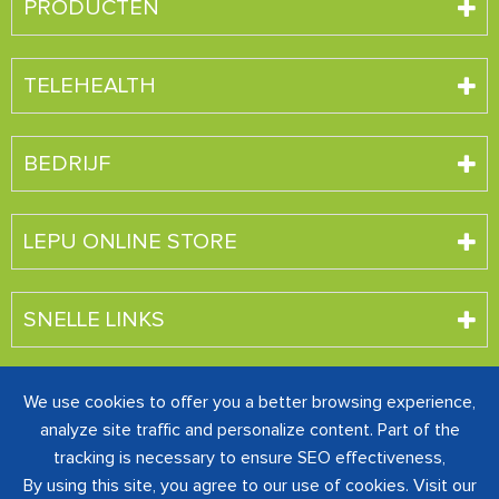
PRODUCTEN
TELEHEALTH
BEDRIJF
LEPU ONLINE STORE
SNELLE LINKS
We use cookies to offer you a better browsing experience,
Auteursrecht ©
SHENZHEN CREATIVE INDUSTRY CO.,
analyze site traffic and personalize content. Part of the
LTD.
Alle rechten voorbehouden.
tracking is necessary to ensure SEO effectiveness,
粤ICP备16060242号-1
Sitemap
|
Privacybeleid
By using this site, you agree to our use of cookies. Visit our