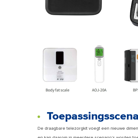
Toepassingsscenar
De draagbare telezorgkit voegt een nieuwe dimen
en kan daarom in meerdere scenario's worden to