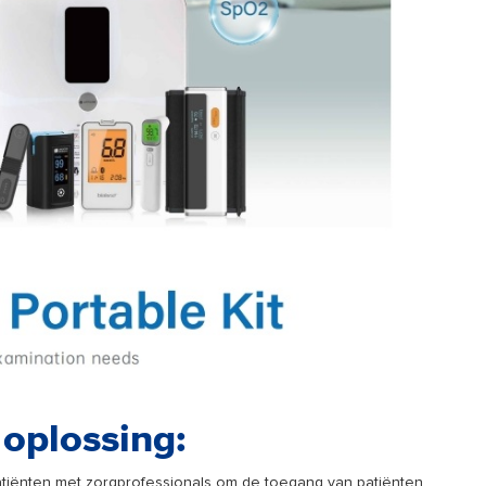
oplossing:
tiënten met zorgprofessionals om de toegang van patiënten