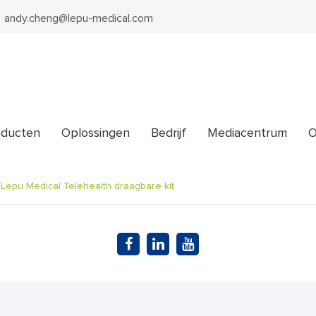
andy.cheng@lepu-medical.com
oducten
Oplossingen
Bedrijf
Mediacentrum
O
Lepu Medical Telehealth draagbare kit