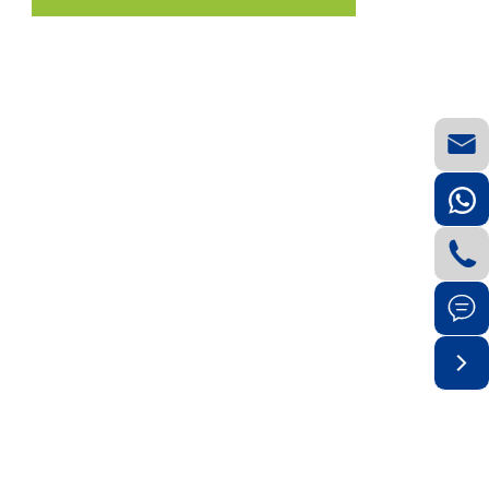



