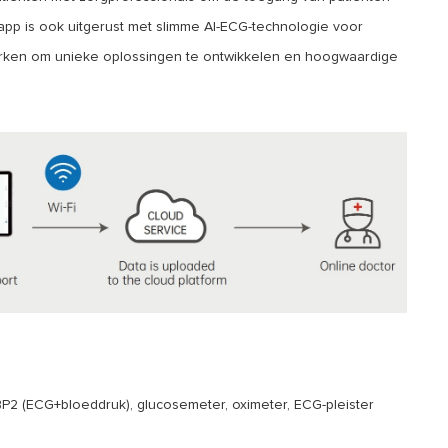
app is ook uitgerust met slimme AI-ECG-technologie voor
ken om unieke oplossingen te ontwikkelen en hoogwaardige
 BP2 (ECG+bloeddruk), glucosemeter, oximeter, ECG-pleister