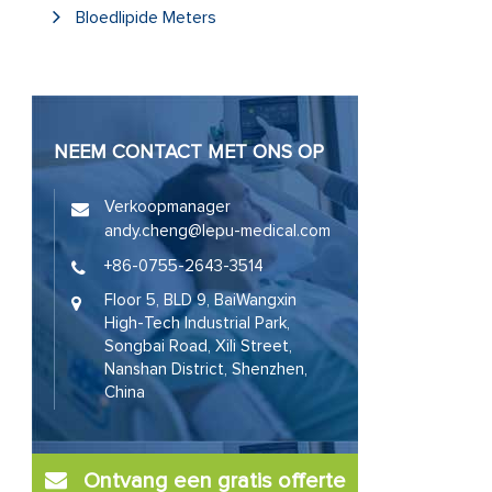
Bloedlipide Meters
NEEM CONTACT MET ONS OP
Verkoopmanager
andy.cheng@lepu-medical.com
+86-0755-2643-3514
Floor 5, BLD 9, BaiWangxin
High-Tech Industrial Park,
Songbai Road, Xili Street,
Nanshan District, Shenzhen,
China
Ontvang een gratis offerte