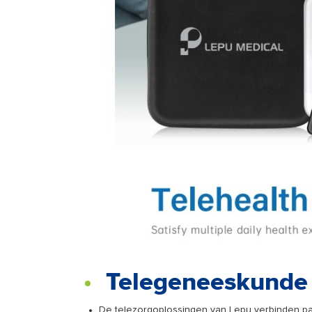
Telegeneeskunde 
De telezorgoplossingen van Lepu verbinden pa