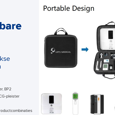
gbare
jkse
n
er, BP2
CG-pleister
 productcombinaties