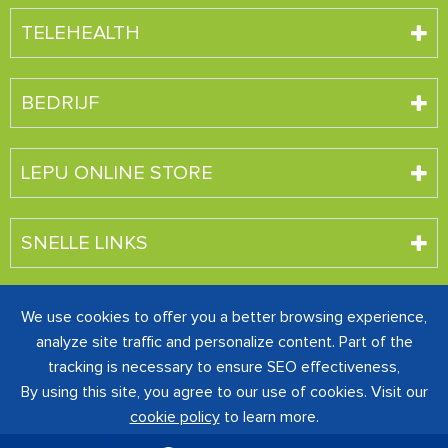
TELEHEALTH
BEDRIJF
LEPU ONLINE STORE
SNELLE LINKS
We use cookies to offer you a better browsing experience,
Auteursrecht ©
SHENZHEN CREATIVE INDUSTRY CO.,
analyze site traffic and personalize content. Part of the
LTD.
Alle rechten voorbehouden.
tracking is necessary to ensure SEO effectiveness,
粤ICP备16060242号-1
Sitemap
|
Privacybeleid
By using this site, you agree to our use of cookies. Visit our
cookie policy
to learn more.